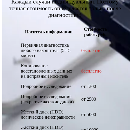
Каждый случай индивидуальный. Поэтому
точная стоимость определяется только после
диагностики!
Стоимость
Носитель информации
работ, руб.
Первичная диагностика
любого накопителя (5-15
бесплатно
минут)
Копирование
восстановленных данных
бесплатно
на исправный носитель
Подробное исследование
от 1300
Подробное исследование
от 2500
(вскрытые жесткие диски)
Жесткий диск (HDD)
от 5000
логические неисправности
Жесткий диск (HDD)
от 10000