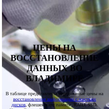
ЦЕНЫ НА
ВОССТАНОВЛЕНИЕ
ДАННЫХ ВО
ВЛАДИМИРЕ
В таблице представлены усредненные цены на
восстановление информации с жестких
дисков
, флешек/карт памяти, RAID, SSD.