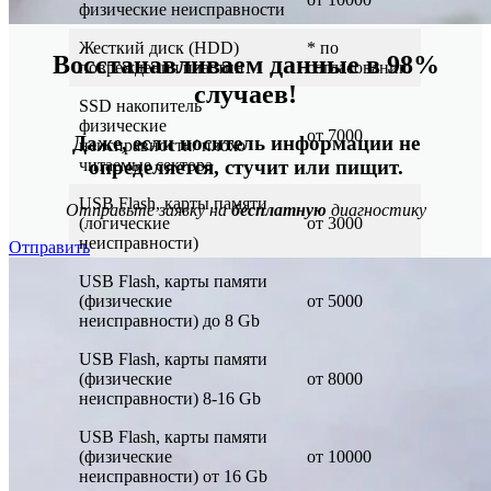
физические неисправности
Жесткий диск (HDD)
* по
Восстанавливаем данные в 98%
повреждения пластин
согласованию
случаев!
SSD накопитель
физические
от 7000
Даже, если носитель информации не
неисправности/ плохо
определяется, стучит или пищит.
читаемые сектора
USB Flash, карты памяти
Отправьте заявку на
бесплатную
диагностику
(логические
от 3000
неисправности)
Отправить
USB Flash, карты памяти
(физические
от 5000
неисправности) до 8 Gb
USB Flash, карты памяти
(физические
от 8000
неисправности) 8-16 Gb
USB Flash, карты памяти
(физические
от 10000
неисправности) от 16 Gb