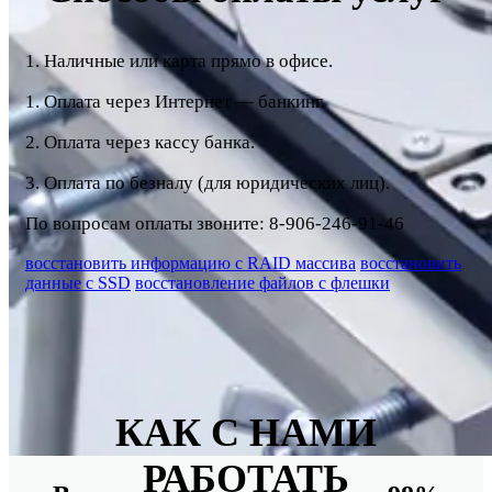
1. Наличные или карта прямо в офисе.
1. Оплата через Интернет — банкинг.
2. Оплата через кассу банка.
3. Оплата по безналу (для юридических лиц).
По вопросам оплаты звоните: 8-906-246-91-46
восстановить информацию с RAID массива
восстановить
данные с SSD
восстановление файлов с флешки
КАК С НАМИ
РАБОТАТЬ